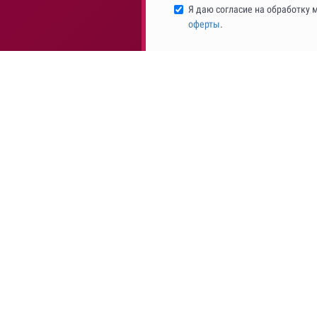
Я даю согласие на обработку 
оферты
.
ВЕБИНАРЫ
Каталог видеозаписей
Чат для врачей
Бесплатные вебинары
Вебинары по Миотоксу
Вебинары с сертификатом
Личный кабинет