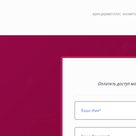
врач-дерматолог, космет
Ссылка на это место страницы:
#reg
Оплатить доступ мо
Ваше Имя*