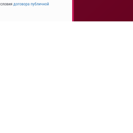
условия
договора публичной
ОБРАТНАЯ СВЯЗЬ
Напишите нам сейчас
Ответим на почту / Пн.-Пт. / с 12 до 18 (мск)
Москва, Пресненская набережная, 10С, оф.523