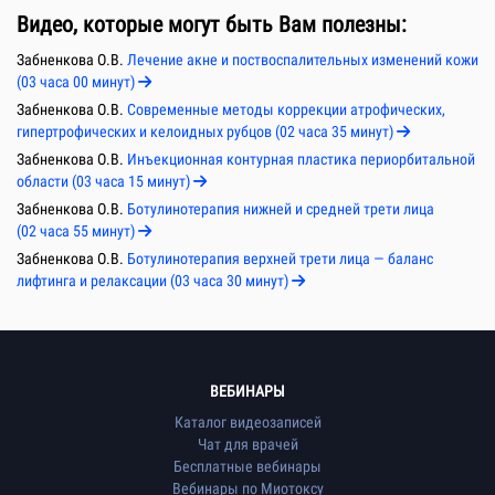
Видео, которые могут быть Вам полезны:
Забненкова О.В.
Лечение акне и поствоспалительных изменений кожи
(03 часа 00 минут)
Забненкова О.В.
Современные методы коррекции атрофических,
гипертрофических и келоидных рубцов (02 часа 35 минут)
Забненкова О.В.
Инъекционная контурная пластика периорбитальной
области (03 часа 15 минут)
Забненкова О.В.
Ботулинотерапия нижней и средней трети лица
(02 часа 55 минут)
Забненкова О.В.
Ботулинотерапия верхней трети лица — баланс
лифтинга и релаксации (03 часа 30 минут)
ВЕБИНАРЫ
Каталог видеозаписей
Чат для врачей
Бесплатные вебинары
Вебинары по Миотоксу